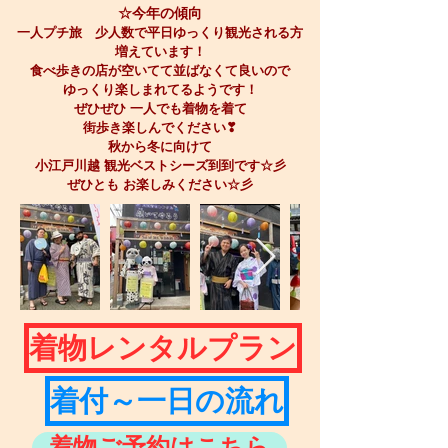
☆今年の傾向
一人プチ旅 少人数で平日ゆっくり観光される方
増えています！
食べ歩きの店が空いてて並ばなくて良いので
ゆっくり楽しまれてるようです！
ぜひぜひ 一人でも着物を着て
街歩き楽しんでください❣
秋から冬に向けて
小江戸川越 観光ベストシーズ到到です☆彡
ぜひとも お楽しみください☆彡
着物レンタルプラン
着付～一日の流れ